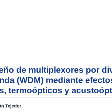
eño de multiplexores por di
onda (WDM) mediante efecto
os, termoópticos y acustoóp
n Tejedor