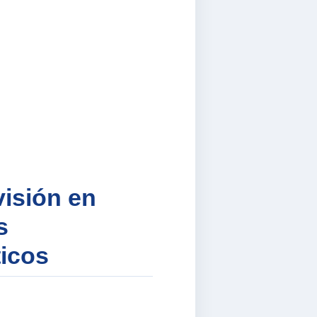
visión en
s
ticos