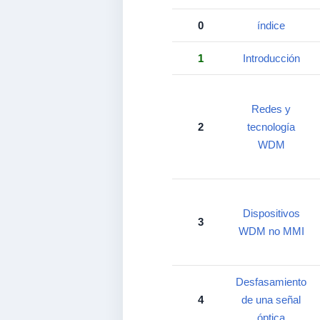
0
índice
1
Introducción
Redes y
2
tecnología
WDM
Dispositivos
3
WDM no MMI
Desfasamiento
4
de una señal
óptica