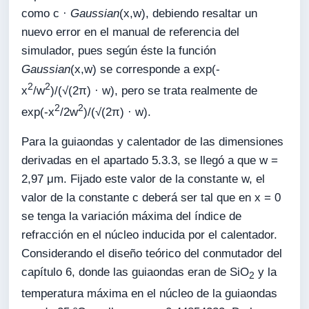
como c ·
Gaussian
(x,w), debiendo resaltar un
nuevo error en el manual de referencia del
simulador, pues según éste la función
Gaussian
(x,w) se corresponde a exp(-
2
2
x
/w
)/(√(2π) · w), pero se trata realmente de
2
2
exp(-x
/2w
)/(√(2π) · w).
Para la guiaondas y calentador de las dimensiones
derivadas en el apartado 5.3.3, se llegó a que w =
2,97 μm. Fijado este valor de la constante w, el
valor de la constante c deberá ser tal que en x = 0
se tenga la variación máxima del índice de
refracción en el núcleo inducida por el calentador.
Considerando el diseño teórico del conmutador del
capítulo 6, donde las guiaondas eran de SiO
y la
2
temperatura máxima en el núcleo de la guiaondas