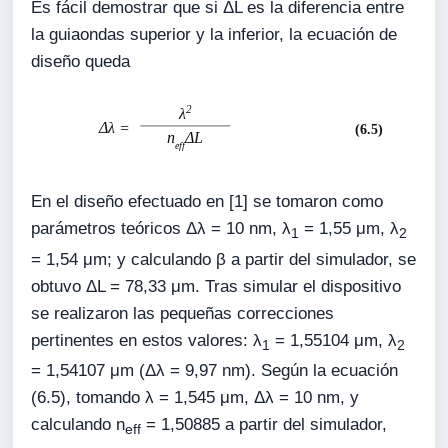
Es fácil demostrar que si ΔL es la diferencia entre
la guiaondas superior y la inferior, la ecuación de
diseño queda
En el diseño efectuado en [1] se tomaron como
parámetros teóricos Δλ = 10 nm, λ
= 1,55 μm, λ
1
2
= 1,54 μm; y calculando β a partir del simulador, se
obtuvo ΔL = 78,33 μm. Tras simular el dispositivo
se realizaron las pequeñas correcciones
pertinentes en estos valores: λ
= 1,55104 μm, λ
1
2
= 1,54107 μm (Δλ = 9,97 nm). Según la ecuación
(6.5), tomando λ = 1,545 μm, Δλ = 10 nm, y
calculando n
= 1,50885 a partir del simulador,
eff