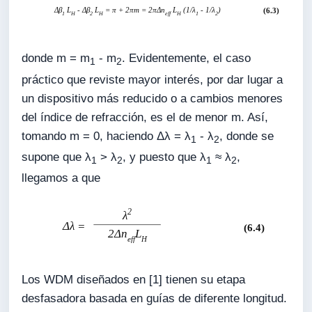
donde m = m
- m
. Evidentemente, el caso
1
2
práctico que reviste mayor interés, por dar lugar a
un dispositivo más reducido o a cambios menores
del índice de refracción, es el de menor m. Así,
tomando m = 0, haciendo Δλ = λ
- λ
, donde se
1
2
supone que λ
> λ
, y puesto que λ
≈ λ
,
1
2
1
2
llegamos a que
Los WDM diseñados en [1] tienen su etapa
desfasadora basada en guías de diferente longitud.