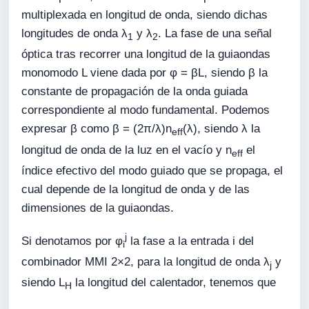
multiplexada en longitud de onda, siendo dichas
longitudes de onda λ
y λ
. La fase de una señal
1
2
óptica tras recorrer una longitud de la guiaondas
monomodo L viene dada por φ = βL, siendo β la
constante de propagación de la onda guiada
correspondiente al modo fundamental. Podemos
expresar β como β = (2π/λ)n
(λ), siendo λ la
eff
longitud de onda de la luz en el vacío y n
el
eff
índice efectivo del modo guiado que se propaga, el
cual depende de la longitud de onda y de las
dimensiones de la guiaondas.
j
Si denotamos por φ
la fase a la entrada i del
i
combinador MMI 2×2, para la longitud de onda λ
y
j
siendo L
la longitud del calentador, tenemos que
H