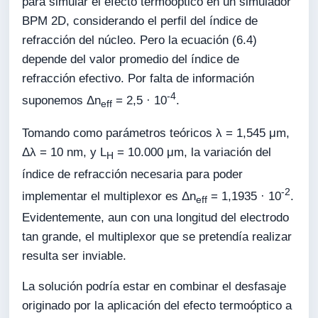
para simular el efecto termoóptico en un simulador
BPM 2D, considerando el perfil del índice de
refracción del núcleo. Pero la ecuación (6.4)
depende del valor promedio del índice de
refracción efectivo. Por falta de información
-4
suponemos Δn
= 2,5 · 10
.
eff
Tomando como parámetros teóricos λ = 1,545 μm,
Δλ = 10 nm, y L
= 10.000 μm, la variación del
H
índice de refracción necesaria para poder
-2
implementar el multiplexor es Δn
= 1,1935 · 10
.
eff
Evidentemente, aun con una longitud del electrodo
tan grande, el multiplexor que se pretendía realizar
resulta ser inviable.
La solución podría estar en combinar el desfasaje
originado por la aplicación del efecto termoóptico a