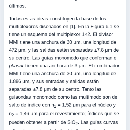
últimos.
Todas estas ideas constituyen la base de los
multiplexores diseñados en [1]. En la Figura 6.1 se
tiene un esquema del multiplexor 1×2. El divisor
MMI tiene una anchura de 30 μm, una longitud de
472 μm, y las salidas están separadas ±7,8 μm de
su centro. Las guías monomodo que conforman el
phasar
tienen una anchura de 3 μm. El combinador
MMI tiene una anchura de 30 μm, una longitud de
1.886 μm, y sus entradas y salidas están
separadas ±7,8 μm de su centro. Tanto las
guiaondas monomodo como las multimodo son de
salto de índice con n
= 1,52 μm para el núcleo y
1
n
= 1,46 μm para el revestimiento; índices que se
2
pueden obtener a partir de SiO
. Las guías curvas
2