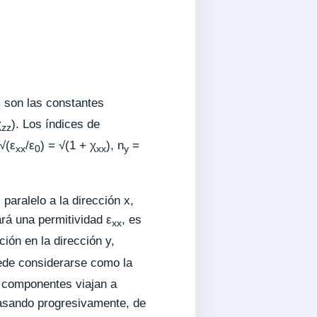
son las constantes
z
χ
). Los índices de
zz
√(ε
/ε
) = √(1 + χ
), n
=
xx
0
xx
y
paralelo a la dirección x,
rá una permitividad ε
, es
xx
ción en la dirección y,
uede considerarse como la
s componentes viajan a
fasando progresivamente, de