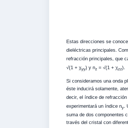
Estas direcciones se conocen 
dieléctricas principales. Co
refracción principales, que c
√(1 + χ
) y n
= √(1 + χ
).
yy
z
zz
Si consideramos una onda pla
éste inducirá solamente, aten
decir, el índice de refracción
experimentará un índice n
.
y
suma de dos componentes con
través del cristal con difer