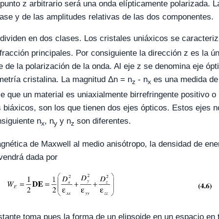
punto z arbitrario será una onda elípticamente polarizada. L
fase y de las amplitudes relativas de las dos componentes.
 dividen en dos clases. Los cristales uniáxicos se caracteri
fracción principales. Por consiguiente la dirección z es la ú
 de la polarización de la onda. Al eje z se denomina eje óp
metría cristalina. La magnitud Δn = n
- n
es una medida de l
z
x
ce que un material es uniaxialmente birrefringente positivo 
es biáxicos, son los que tienen dos ejes ópticos. Estos ejes 
nsiguiente n
, n
y n
son diferentes.
x
y
z
agnética de Maxwell al medio anisótropo, la densidad de ener
, vendrá dada por
stante toma pues la forma de un elipsoide en un espacio en