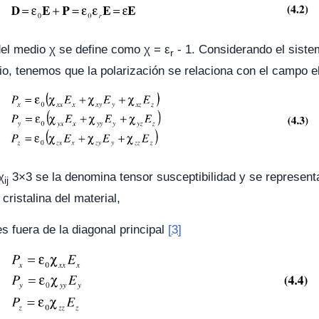
 del medio χ se define como χ = ε
- 1. Considerando el siste
r
dio, tenemos que la polarización se relaciona con el campo el
χ
3×3 se la denomina tensor susceptibilidad y se representa p
ij
 cristalina del material,
 fuera de la diagonal principal
[3]