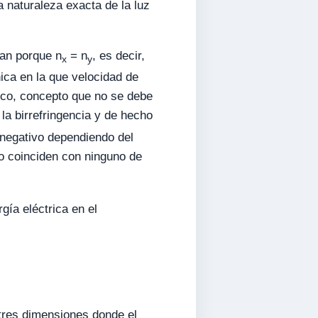
a naturaleza exacta de la luz
zan porque n
= n
, es decir,
x
y
nica en la que velocidad de
tico, concepto que no se debe
a birrefringencia y de hecho
o negativo dependiendo del
no coinciden con ninguno de
gía eléctrica en el
 tres dimensiones donde el