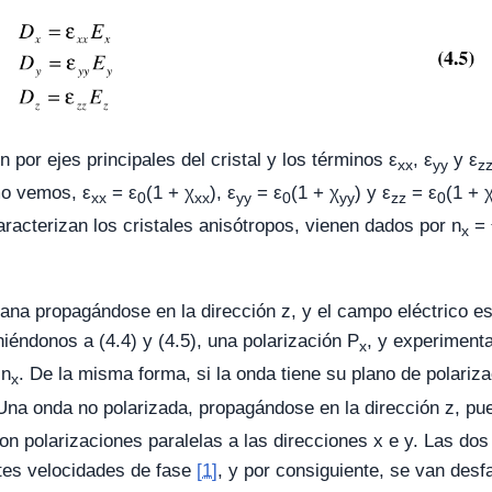
por ejes principales del cristal y los términos ε
, ε
y ε
xx
yy
z
mo vemos, ε
= ε
(1 + χ
), ε
= ε
(1 + χ
) y ε
= ε
(1 + 
xx
0
xx
yy
0
yy
zz
0
aracterizan los cristales anisótropos, vienen dados por n
= 
x
na propagándose en la dirección z, y el campo eléctrico es 
iéndonos a (4.4) y (4.5), una polarización P
, y experimenta
x
 n
. De la misma forma, si la onda tiene su plano de polariza
x
 Una onda no polarizada, propagándose en la dirección z, p
 polarizaciones paralelas a las direcciones x e y. Las do
entes velocidades de fase
[1]
, y por consiguiente, se van des