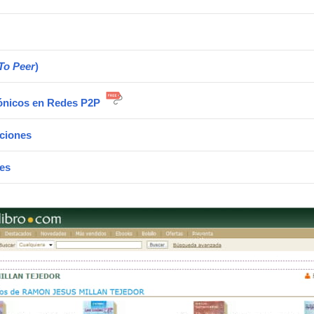
To Peer
)
rónicos en Redes P2P
ciones
tes