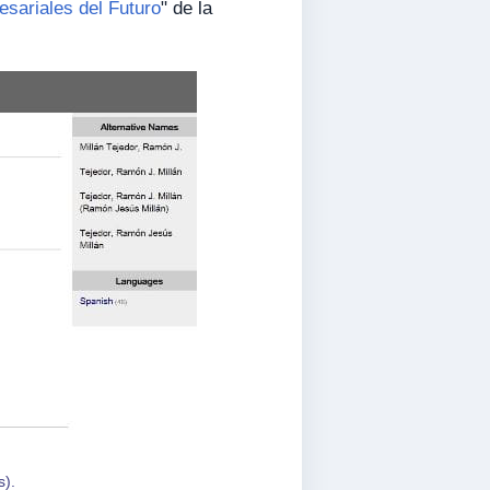
sariales del Futuro
" de la
s).