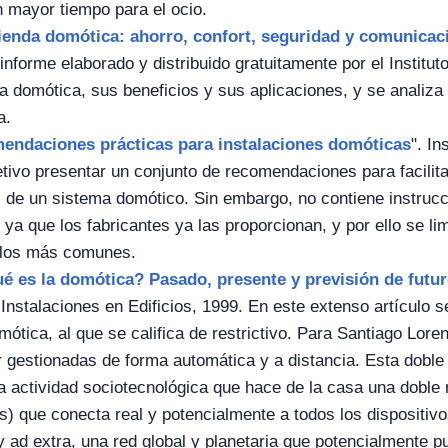
 mayor tiempo para el ocio.
ienda domótica: ahorro, confort, seguridad y comunicac
nforme elaborado y distribuido gratuitamente por el Institut
la domótica, sus beneficios y sus aplicaciones, y se analiza 
a.
endaciones prácticas para instalaciones domóticas
". In
etivo presentar un conjunto de recomendaciones para facilita
 de un sistema domótico. Sin embargo, no contiene instrucc
 ya que los fabricantes ya las proporcionan, y por ello se li
 los más comunes.
é es la domótica? Pasado, presente y previsión de futu
Instalaciones en Edificios, 1999. En este extenso artículo 
mótica, al que se califica de restrictivo. Para Santiago Lore
 gestionadas de forma automática y a distancia. Esta doble r
a actividad sociotecnológica que hace de la casa una doble r
us) que conecta real y potencialmente a todos los dispositiv
 y ad extra, una red global y planetaria que potencialmente 