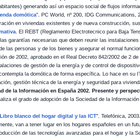
bitantes) generando así un espacio social de flujos informa
ienda domótica
". PC World, nº 200, IDG Communications, 2
ración en viviendas existentes y de nueva construcción, su
mativa
. El REBT (Reglamento Electrotecnico para Baja Tens
las garantías necesarias que deben reunir las instalaciones
de las personas y de los bienes y asegurar el normal funcio
sión de 2002, aprobado en el Real Decreto 842/2002 de 2 de
alaciones de gestión de la energía y de control de dispositivo
contempla la domótica de forma específica. Lo hace en su I
ión, gestión técnica de la energía y seguridad para vivienda
d de la Información en España 2002. Presente y perspec
aliza el grado de adopción de la Sociedad de la Informació
Libro blanco del hogar digital y las ICT
". Telefónica, 2003
ente, van a tener lugar en los hogares españoles en un fu
oducción de las tecnologías avanzadas para el hogar y la S