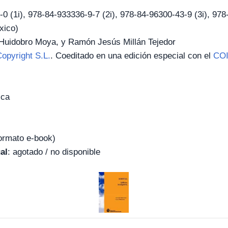
-0 (1i), 978-84-933336-9-7 (2i), 978-84-96300-43-9 (3i), 97
xico)
Huidobro Moya, y Ramón Jesús Millán Tejedor
opyright S.L.
. Coeditado en una edición especial con el
COI
ica
formato e-book)
al
: agotado / no disponible