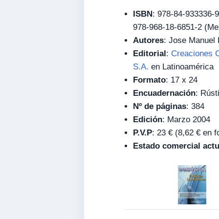
ISBN
: 978-84-933336-9
978-968-18-6851-2 (Me
Autores
: Jose Manuel 
Editorial
:
Creaciones C
S.A.
en Latinoamérica
Formato
: 17 x 24
Encuadernación
: Rúst
Nº de páginas
: 384
Edición
: Marzo 2004
P.V.P
: 23 € (8,62 € en 
Estado comercial actu