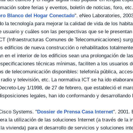
rmación sobre ferias y eventos, boletín de noticias, foro, etc
bro Blanco del Hogar Conectado
". eNeo Laboratories, 2003
la tecnología para mejorar la calidad de vida de los habita
 usuario y cuáles son las perspectivas que se le presentan
ICT (Infraestructuras Comunes de Telecomunicaciones) sur
os edificios de nueva construcción o rehabilitados totalmen
an en el interior de los edificios sean una prolongación de l
specificaciones técnicas mínimas, faciliten a los usuarios 
ios de telecomunicación disponibles: telefonía pública, acces
radio y televisión, etc. La normativa ICT se ha ido elaboran
Decreto-Ley 1/1998, de 27 de febrero, que estableció el mar
disposiciones legales, han ido conformando y desarrollando 
Cisco Systems. "
Dossier de Prensa Casa Internet
". 2001. 
ra la utilización de las soluciones Internet (a través de la i
a vivienda) para el desarrollo de servicios y soluciones inte