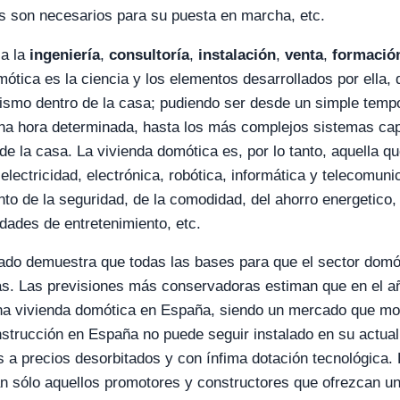
s son necesarios para su puesta en marcha, etc.
 a la
ingeniería
,
consultoría
,
instalación
,
venta
,
formació
mótica es la ciencia y los elementos desarrollados por ella,
ismo dentro de la casa; pudiendo ser desde un simple temp
una hora determinada, hasta los más complejos sistemas cap
de la casa. La vivienda domótica es, por lo tanto, aquella qu
lectricidad, electrónica, robótica, informática y telecomuni
to de la seguridad, de la comodidad, del ahorro energetico, 
idades de entretenimiento, etc.
zado demuestra que todas las bases para que el sector domó
s. Las previsiones más conservadoras estiman que en el a
una vivienda domótica en España, siendo un mercado que m
strucción en España no puede seguir instalado en su actual
a precios desorbitados y con ínfima dotación tecnológica. L
 sólo aquellos promotores y constructores que ofrezcan una