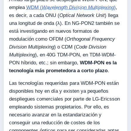
emplea
WDM (
Wavelength Division Multiplexing
)
,
es decir, a cada ONU (
Optical Network Unit
) llega
una longitud de onda (λ). En NG-PON2 también se
está investigando en nuevos formatos de
modulación como OFDM (
Orthogonal Frequency
Division Multiplexing
) o CDM (
Code Division
Multiplexing
), en 40G TDM-PON, en TDM-WDM-
PON híbrido, etc.; sin embargo,
WDM-PON es la
tecnología más prometedora a corto plazo
.
Las tecnologías requeridas para WDM-PON están
disponibles hoy en día y existen ya pequeños
despliegues comerciales por parte de LG-Ericsson
empleando sistemas propietarios. Por ello, es
necesario avanzar en la estandarización y
conseguir una reducción de costes de los
componentes ópticos para ser consideradas aptas