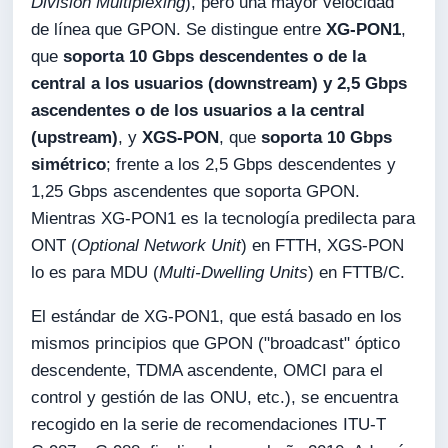
Division Multiplexing
), pero una mayor velocidad
de línea que GPON. Se distingue entre
XG-PON1
,
que
soporta 10 Gbps descendentes o de la
central a los usuarios (
downstream
) y 2,5 Gbps
ascendentes o de los usuarios a la central
(
upstream
)
, y
XGS-PON
, que
soporta 10 Gbps
simétrico
; frente a los 2,5 Gbps descendentes y
1,25 Gbps ascendentes que soporta GPON.
Mientras XG-PON1 es la tecnología predilecta para
ONT (
Optional Network Unit
) en FTTH, XGS-PON
lo es para MDU (
Multi-Dwelling Units
) en FTTB/C.
El estándar de XG-PON1, que está basado en los
mismos principios que GPON ("broadcast" óptico
descendente, TDMA ascendente, OMCI para el
control y gestión de las ONU, etc.), se encuentra
recogido en la serie de recomendaciones ITU-T