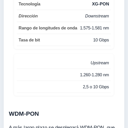
XG-PON
Downstream
1.575-1.581 nm
10 Gbps
Upstream
1.260-1.280 nm
2,5 o 10 Gbps
WDM-PON
A más largo plazo se desplegará WDM-PON, que