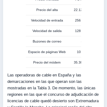
Precio del alta
22.121 pts
34.3
Velocidad de entrada
256 kbps
512
Velocidad de salida
128 kbps
128
Buzones de correo
5
Espacio de páginas Web
10 MB
20
Precio del módem
35.380 pts
35.3
Las operadoras de cable en España y las
demarcaciones en las que operan son las
mostradas en la Tabla 3. De momento, las únicas
regiones en las que el concurso de adjudicación de
licencias de cable quedó desierto son Extremadura