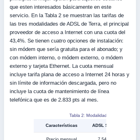
que esten interesados básicamente en este
servicio. En la Tabla 2 se muestran las tarifas de
las tres modalidades de ADSL de Terra, el principal
proveedor de acceso a Internet con una cuota del
43,4%. Se tienen cuatro opciones de instalación:
sin módem que sería gratuita para el abonado; y
con módem interno, o módem externo, o módem
externo y tarjeta Ethernet. La cuota mensual
incluye tarifa plana de acceso a Internet 24 horas y
sin límite de información descargada, pero no
incluye la cuota de mantenimiento de línea
telefónica que es de 2.833 pts al mes.
Tabla 2: Modalidades de ADSL de Te
Características
ADSL Standar
ADSL
Precio mensual
7.540 pts
16.2