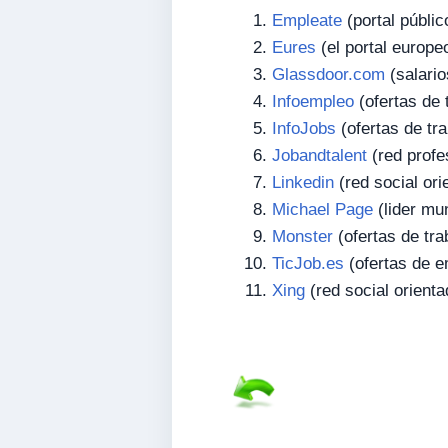
Empleate
(portal públi
Eures
(el portal europe
Glassdoor.com
(salari
Infoempleo
(ofertas de 
InfoJobs
(ofertas de tr
Jobandtalent
(red profe
Linkedin
(red social ori
Michael Page
(lider mu
Monster
(ofertas de tra
TicJob.es
(ofertas de e
Xing
(red social orienta