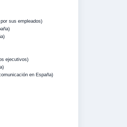
 por sus empleados)
paña)
ña)
s ejecutivos)
a)
y comunicación en España)